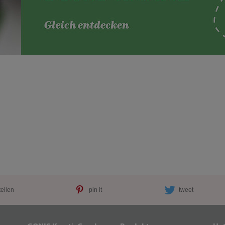
teilen
pin it
tweet