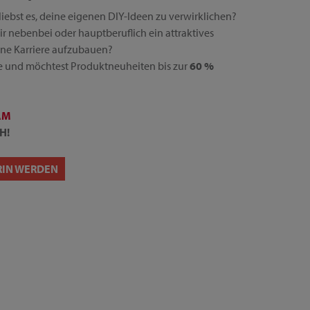
liebst es, deine eigenen DIY-Ideen zu verwirklichen?
ir nebenbei oder hauptberuflich ein attraktives
ne Karriere aufzubauen?
 und möchtest Produktneuheiten bis zur
60 %
AM
H!
RIN WERDEN