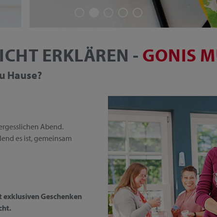
ICHT ERKLÄREN -
GONIS M
 zu Hause?
ergesslichen Abend.
üllend es ist, gemeinsam
it exklusiven Geschenken
cht.