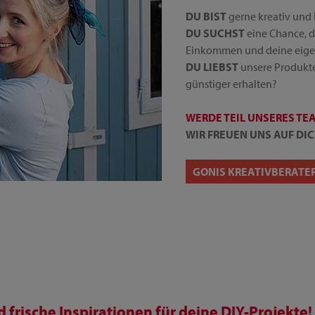
DU BIST
gerne kreativ und 
DU SUCHST
eine Chance, d
Einkommen und deine eige
DU LIEBST
unsere Produkte
günstiger erhalten?
WERDE TEIL UNSERES TE
WIR FREUEN UNS AUF DIC
GONIS KREATIVBERATE
frische Inspirationen für deine DIY-Projekte!