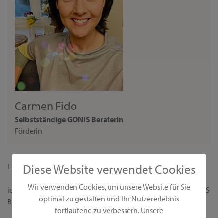
Carmen Fido
Selbstständige GONIS Beraterin
Förderin
Diese Website verwendet Cookies
Liebe Interessentin,
Wir verwenden Cookies, um unsere Website für Sie
ich begrüße dich ganz herzlich auf meiner persönlichen GONIS
optimal zu gestalten und Ihr Nutzererlebnis
Beraterseite!
fortlaufend zu verbessern. Unsere