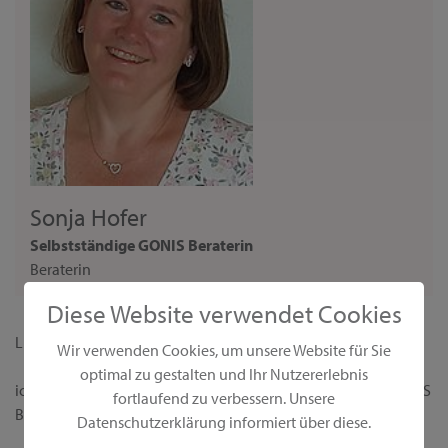
Sonja Hofer
Selbstständige GONIS Beraterin
Beraterin
Diese Website verwendet Cookies
Liebe Interessentin,
Wir verwenden Cookies, um unsere Website für Sie
optimal zu gestalten und Ihr Nutzererlebnis
ich begrüße dich ganz herzlich auf meiner persönlichen GONIS
fortlaufend zu verbessern. Unsere
Beraterseite!
Datenschutzerklärung informiert über diese.