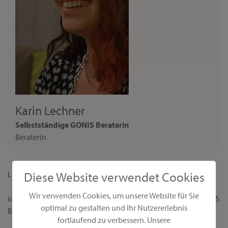
Karin Lechner
Selbstständige GONIS Beraterin
Beraterin
Diese Website verwendet Cookies
Liebe Interessentin,
Wir verwenden Cookies, um unsere Website für Sie
ich begrüße dich ganz herzlich auf meiner persönlichen GONIS
optimal zu gestalten und Ihr Nutzererlebnis
Beraterseite!
fortlaufend zu verbessern. Unsere