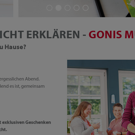
ICHT ERKLÄREN -
GONIS M
 zu Hause?
ergesslichen Abend.
üllend es ist, gemeinsam
it exklusiven Geschenken
cht.