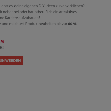
liebst es, deine eigenen DIY-Ideen zu verwirklichen?
ir nebenbei oder hauptberuflich ein attraktives
ne Karriere aufzubauen?
 und möchtest Produktneuheiten bis zur
60 %
AM
H!
RIN WERDEN