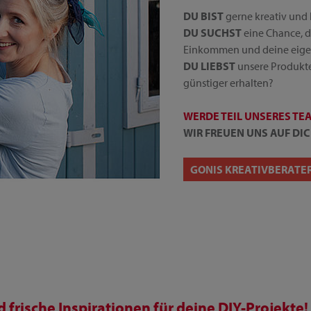
DU BIST
gerne kreativ und 
DU SUCHST
eine Chance, d
Einkommen und deine eige
DU LIEBST
unsere Produkte
günstiger erhalten?
WERDE TEIL UNSERES TE
WIR FREUEN UNS AUF DIC
GONIS KREATIVBERATE
frische Inspirationen für deine DIY-Projekte!