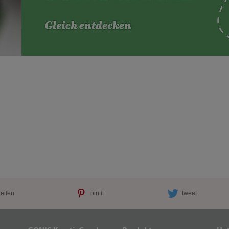
teilen
pin it
tweet