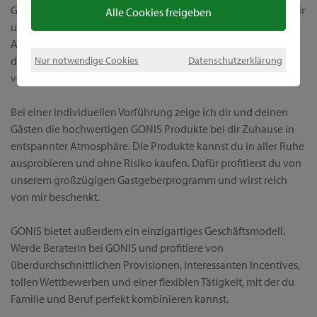
Getreu dem Motto „Wir machen die Welt bunter“ möchte ich dir
Alle Cookies freigeben
unsere einzigartigen Kreativprodukte und die vielfältigen
Anwendungsmöglichkeiten präsentieren. Bei GONIS erhältst
Nur notwendige Cookies
Datenschutzerklärung
du alles aus einer Hand und wirst außerdem ganz persönlich
von mir betreut, vor und natürlich auch nach dem Kauf.
Bei einer individuellen Vorführung zeige ich dir und deinen
Gästen die hochwertigen GONIS Produkte bei dir Zuhause in
entspannter Atmosphäre. Die Produkte kannst du in aller Ruhe
ausprobieren und ohne Risiko kaufen. Dafür profitierst du von
unserem großzügigen Gastgeberprogramm und wirst reich
von mir beschenkt.
GONIS bietet außerdem ein einzigartiges Geschäftsmodell.
Werde Beraterin bei GONIS und profitiere von
überdurchschnittlichen Provisionen, interessanten Incentives,
tollen Wettbewerben und einer flexiblen Tätigkeit, mit der du
Familie und Beruf perfekt kombinieren kannst.