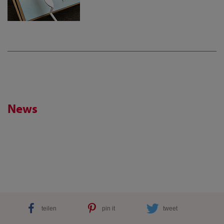
News
teilen
pin it
tweet