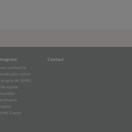
ntreprise
Contact
ous rendons le
onde plus coloré
 propos de GONIS
hilosophie
ctualités
artenaires
mplois
ONIS France