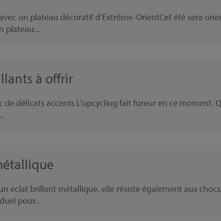
avec un plateau décoratif d’Extrême-OrientCet été sera orie
 plateau...
lants à offrir
 de délicats accents L’upcycling fait fureur en ce moment. Qu
.
métallique
clat brillant métallique, elle résiste également aux chocs e
duel pour...