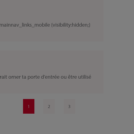
ainnav_links_mobile {visibility:hidden;}
it orner ta porte d’entrée ou être utilisé
1
2
3