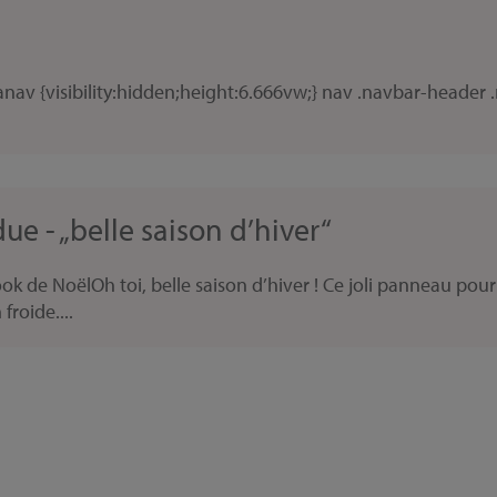
v {visibility:hidden;height:6.666vw;} nav .navbar-header .m
e - „belle saison d’hiver“
 de NoëlOh toi, belle saison d’hiver ! Ce joli panneau pourra
roide....