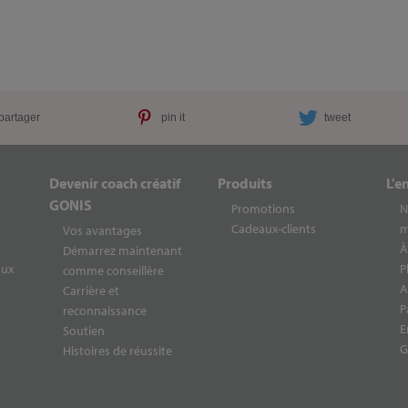
partager
pin it
tweet
Devenir coach créatif
Produits
L'e
GONIS
Promotions
N
Cadeaux-clients
m
Vos avantages
À
Démarrez maintenant
aux
P
comme conseillère
A
Carrière et
P
reconnaissance
E
Soutien
G
Histoires de réussite