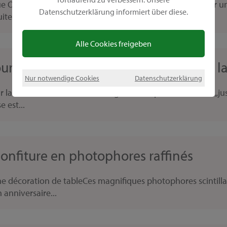
e OutdoorDecor est une peinture déco mate, idéale pour un u
Datenschutzerklärung informiert über diese.
te...
Alle Cookies freigeben
our de main une petite veilleuse pour 
Nur notwendige Cookies
Datenschutzerklärung
ur la chambre d’enfantsQu’il s’agisse d’un petit cadeau ou „j
 est...
onfiture en photophores raffinés
e décoration de tableCes magnifiques photophores scintill
 anniversaire...