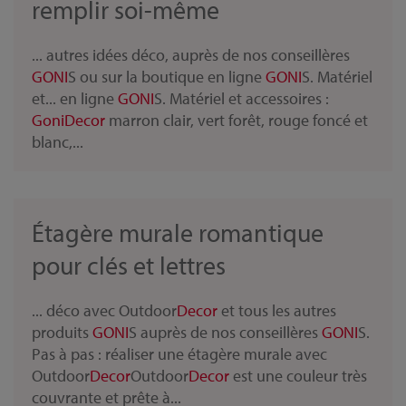
remplir soi-même
... autres idées déco, auprès de nos conseillères
GONI
S ou sur la boutique en ligne
GONI
S. Matériel
et... en ligne
GONI
S. Matériel et accessoires :
Goni
Decor
marron clair, vert forêt, rouge foncé et
blanc,...
Étagère murale romantique
pour clés et lettres
... déco avec Outdoor
Decor
et tous les autres
produits
GONI
S auprès de nos conseillères
GONI
S.
Pas à pas : réaliser une étagère murale avec
Outdoor
Decor
Outdoor
Decor
est une couleur très
couvrante et prête à...