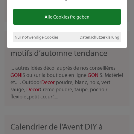
nos couleurs
Goni
Decor
en tube ou de la
RubbelColl qui s’enlève facilement des...
Alle Cookies freigeben
Nur notwendige Cookies
Datenschutzerklärung
Panneau Hygge élégant avec
motifs d’automne tendance
... autres idées déco, auprès de nos conseillères
GONI
S ou sur la boutique en ligne
GONI
S. Matériel
et... : Outdoor
Decor
poudre, blanc, noix, vert
sauge,
Decor
Creme poudre, taupe, pochoir
flexible „petit cœur“,...
Calendrier de l’Avent DIY à