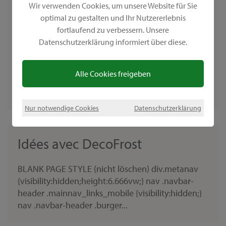
confiture en photophores
Wir verwenden Cookies, um unsere Website für Sie
raffinés
optimal zu gestalten und Ihr Nutzererlebnis
fortlaufend zu verbessern. Unsere
Datenschutzerklärung informiert über diese.
Magnifiques photophores scintillants comme
décoration de tableCes magnifiques photophores
scintillants conviennent parfaitement pour
Alle Cookies freigeben
décorer une table lors d’un mariage ou d’un
anniversaire...
Nur notwendige Cookies
Datenschutzerklärung
Idées avec DecoFrost
BLANK PAGE STYLE (nicht löschen) div.metanav
{visibility:hidden;height:6.666vw;} nav .navbar-
header .mainnav_links_mobile {visibility:hidden;}
nav .navbar-header .burger...