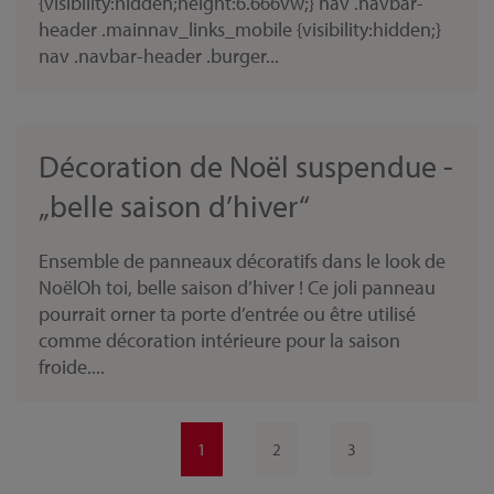
{visibility:hidden;height:6.666vw;} nav .navbar-
header .mainnav_links_mobile {visibility:hidden;}
nav .navbar-header .burger...
Décoration de Noël suspendue -
„belle saison d’hiver“
Ensemble de panneaux décoratifs dans le look de
NoëlOh toi, belle saison d’hiver ! Ce joli panneau
pourrait orner ta porte d’entrée ou être utilisé
comme décoration intérieure pour la saison
froide....
1
2
3