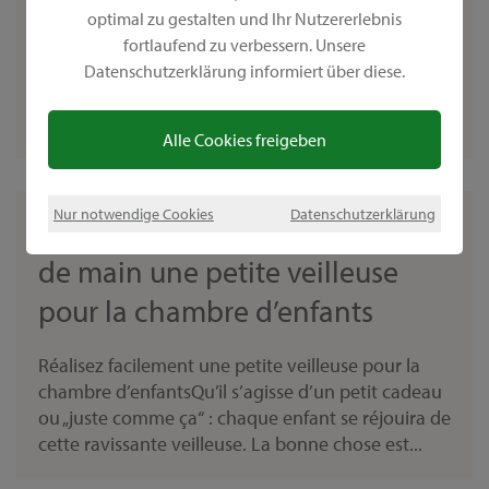
optimal zu gestalten und Ihr Nutzererlebnis
Pas à Pas : réaliser un panneau de bienvenue
fortlaufend zu verbessern. Unsere
OutdoorDecor est une peinture déco mate, idéale
Datenschutzerklärung informiert über diese.
pour un usage en extérieur. Laisser sécher l’objet
peint pendant une journée, il peut être ensuite...
Alle Cookies freigeben
Nur notwendige Cookies
Datenschutzerklärung
Réalisez facilement en un tour
de main une petite veilleuse
pour la chambre d’enfants
Réalisez facilement une petite veilleuse pour la
chambre d’enfantsQu’il s’agisse d’un petit cadeau
ou „juste comme ça“ : chaque enfant se réjouira de
cette ravissante veilleuse. La bonne chose est...