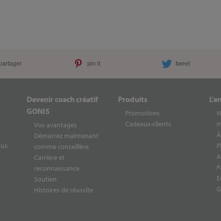
partager
pin it
tweet
Devenir coach créatif
Produits
L'e
GONIS
Promotions
N
Cadeaux-clients
m
Vos avantages
À
Démarrez maintenant
aux
P
comme conseillère
A
Carrière et
P
reconnaissance
E
Soutien
G
Histoires de réussite