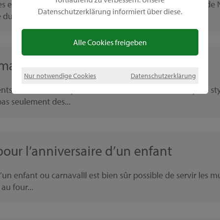
 enfants, approche le premier temps fort de la période de No
Datenschutzerklärung informiert über diese.
 du Père Noël...
Alle Cookies freigeben
t macramé
Nur notwendige Cookies
Datenschutzerklärung
nts en macramé Joyeux, individuel et avant tout cosy. Le st
as seulement des...
our l’anniversaire d’un enfant
un enfant ou carnavalIl est bien sûr possible de servir les mu
u four...