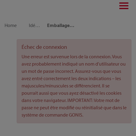
Toggl
navig
Home
Idées déco
Emballage cadeau Upcycling avec Highlights scintillants
Échec de connexion
Une erreur est survenue lors de la connexion. Vous
avez probablement indiqué un nom d’utilisateur ou
un mot de passe incorrect. Assurez-vous que vous
avez entré correctement les deux indications – les
majuscules/minuscules se différencient. Il se
pourrait aussi que vous ayez désactivé les cookies
dans votre navigateur. IMPORTANT: Votre mot de
passe ne peut être modifié ou réinitialisé que dans le
système de commande GONIS.