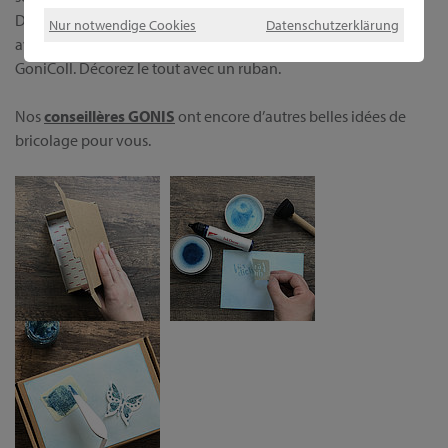
Designkarton sur le carton avec RubbelColl. Créez un papillon
Nur notwendige Cookies
Datenschutzerklärung
avec la perforatrice papillon et fixez avec des points adhésifs
GoniColl. Décorez le tout avec un ruban.
Nos
conseillères GONIS
ont encore d’autres belles idées de
bricolage pour vous.