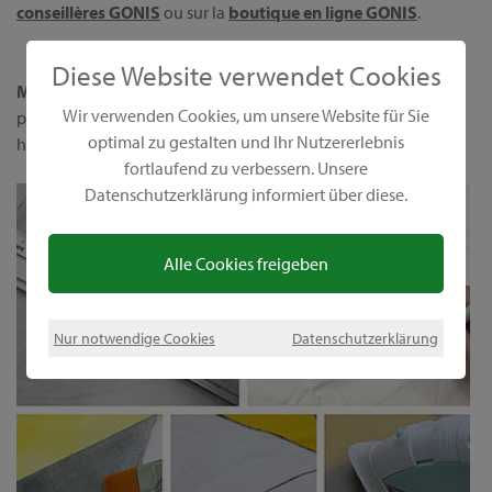
conseillères GONIS
ou sur la
boutique en ligne GONIS
.
Diese Website verwendet Cookies
Matériel et accessoires :
GoniDecor gris et jaune soleil,
Wir verwenden Cookies, um unsere Website für Sie
pinceau n° 25, lot de pinceaux, gobelet à eau, crayons, règle,
optimal zu gestalten und Ihr Nutzererlebnis
housse de coussin 40x40 cm
fortlaufend zu verbessern. Unsere
Datenschutzerklärung informiert über diese.
Alle Cookies freigeben
Nur notwendige Cookies
Datenschutzerklärung