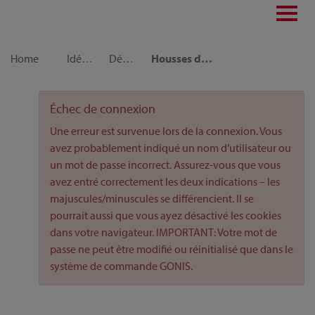
Toggl
navig
Home
Idées déco
Décoration d‘intérieur
Housses de coussins tendance à motifs graphiques
Échec de connexion
Une erreur est survenue lors de la connexion. Vous
avez probablement indiqué un nom d’utilisateur ou
un mot de passe incorrect. Assurez-vous que vous
avez entré correctement les deux indications – les
majuscules/minuscules se différencient. Il se
pourrait aussi que vous ayez désactivé les cookies
dans votre navigateur. IMPORTANT: Votre mot de
passe ne peut être modifié ou réinitialisé que dans le
système de commande GONIS.