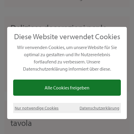
Deliziose decorazioni per le
Diese Website verwendet Cookies
insegne
Wir verwenden Cookies, um unsere Website für Sie
Insegne estive per le decorazioni esterneEstate
optimal zu gestalten und Ihr Nutzererlebnis
significa tempo di giardino. E se già trascorri la
fortlaufend zu verbessern. Unsere
maggior parte del tuo tempo in giardino, la
Datenschutzerklärung informiert über diese.
decorazione non dovrebbe essere trascurata. Le...
Alle Cookies freigeben
Nur notwendige Cookies
Datenschutzerklärung
Decorazione floreale della
tavola