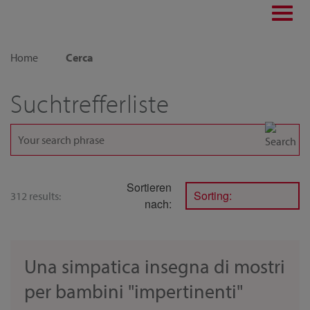
Toggl
navig
Home
Cerca
Suchtrefferliste
Sortieren
Sorting:
312 results:
nach:
Una simpatica insegna di mostri
per bambini "impertinenti"