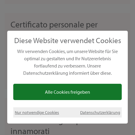
Certificato personale per
l'anniversario
Diese Website verwendet Cookies
Realizza un certificato con il set dedicato
Wir verwenden Cookies, um unsere Website für Sie
all'anniversarioNon sei in vena di noiosi regali di
optimal zu gestalten und Ihr Nutzererlebnis
compleanno? Crea un certificato di compleanno
fortlaufend zu verbessern. Unsere
personalizzato con il nostro set per l'anniversario
Datenschutzerklärung informiert über diese.
dal...
Alle Cookies freigeben
Per San Valentino o per le
Nur notwendige Cookies
Datenschutzerklärung
nozze-idee regalo per
innamorati