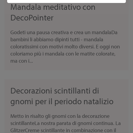
Mandala meditativo con
DecoPointer
Godeti una pausa creativa e crea un mandalaDa
bambini li abbiamo dipinti tutti - mandala
coloratissimi con motivi molto diversi. E oggi non
coloriamo più i mandala con le matite colorate,
ma con i...
Decorazioni scintillanti di
gnomi per il periodo natalizio
Metto in risalto gli gnomi con la decorazione
scintillanteLa nostra parata di gnomi continua. La
GlitzerCreme scintillante in combinazione con il