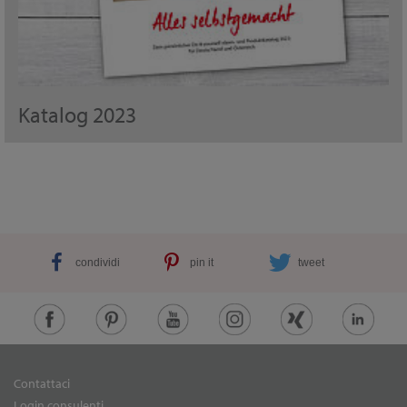
Katalog 2023
condividi
pin it
tweet
Contattaci
Login consulenti