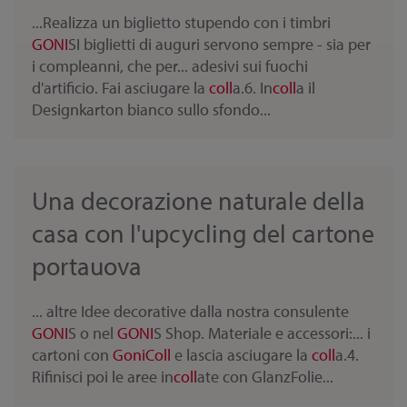
...Realizza un biglietto stupendo con i timbri
GONI
SI biglietti di auguri servono sempre - sia per
i compleanni, che per... adesivi sui fuochi
d'artificio. Fai asciugare la
coll
a.6. In
coll
a il
Designkarton bianco sullo sfondo...
Una decorazione naturale della
casa con l'upcycling del cartone
portauova
... altre Idee decorative dalla nostra consulente
GONI
S o nel
GONI
S Shop. Materiale e accessori:... i
cartoni con
Goni
Coll
e lascia asciugare la
coll
a.4.
Rifinisci poi le aree in
coll
ate con GlanzFolie...