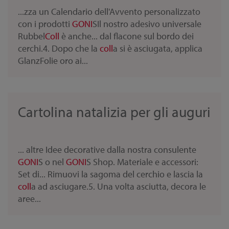
...zza un Calendario dell'Avvento personalizzato
con i prodotti
GONI
SIl nostro adesivo universale
Rubbel
Coll
è anche... dal flacone sul bordo dei
cerchi.4. Dopo che la
coll
a si è asciugata, applica
GlanzFolie oro ai...
Cartolina natalizia per gli auguri
... altre Idee decorative dalla nostra consulente
GONI
S o nel
GONI
S Shop. Materiale e accessori:
Set di... Rimuovi la sagoma del cerchio e lascia la
coll
a ad asciugare.5. Una volta asciutta, decora le
aree...