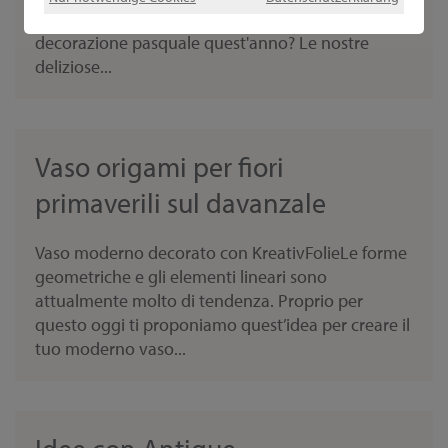
idee giuste su come dovrebbe essere la tua
decorazione pasquale quest'anno? Le nostre
deliziose...
Vaso origami per fiori
primaverili sul davanzale
Vaso moderno decorato con KreativFolieLe forme
geometriche e gli elementi lineari sono
attualmente molto di tendenza. Proprio per
questo oggi ti proponiamo quest’idea per creare il
tuo moderno vaso...