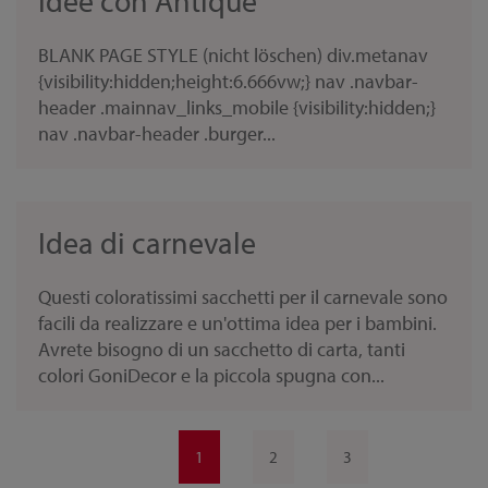
Idee con Antique
BLANK PAGE STYLE (nicht löschen) div.metanav
{visibility:hidden;height:6.666vw;} nav .navbar-
header .mainnav_links_mobile {visibility:hidden;}
nav .navbar-header .burger...
Idea di carnevale
Questi coloratissimi sacchetti per il carnevale sono
facili da realizzare e un'ottima idea per i bambini.
Avrete bisogno di un sacchetto di carta, tanti
colori GoniDecor e la piccola spugna con...
1
2
3