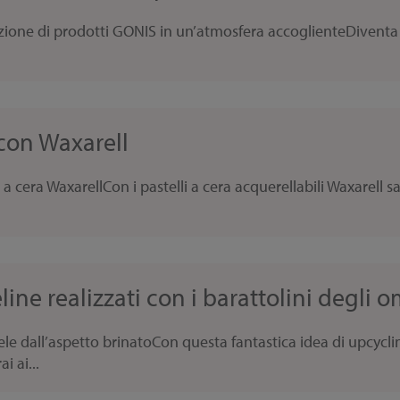
zione di prodotti GONIS in un’atmosfera accoglienteDiventa pa
 con Waxarell
i a cera WaxarellCon i pastelli a cera acquerellabili Waxarell sa
line realizzati con i barattolini degli
e dall’aspetto brinatoCon questa fantastica idea di upcycling
i ai...