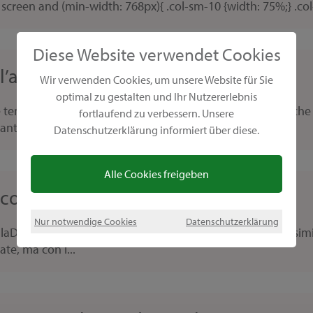
 screen and (min-width: 768px){ .col-sm-10 {width: 75%;} .col
Diese Website verwendet Cookies
l’albero di Natale
Wir verwenden Cookies, um unsere Website für Sie
optimal zu gestalten und Ihr Nutzererlebnis
 è tempo di bricolage. Quindi quest’anno realizzeremo anche 
fortlaufend zu verbessern. Unsere
ante...
Datenschutzerklärung informiert über diese.
Alle Cookies freigeben
coPointer
Nur notwendige Cookies
Datenschutzerklärung
Da bambini li abbiamo dipinti tutti - mandala coloratissimi
te, ma con i...