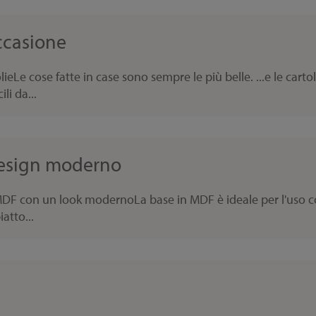
ccasione
eLe cose fatte in case sono sempre le più belle. ...e le cart
li da...
 design moderno
MDF con un look modernoLa base in MDF è ideale per l'uso co
atto...