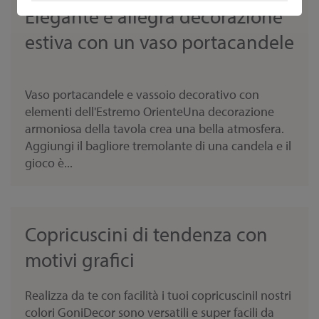
Elegante e allegra decorazione
estiva con un vaso portacandele
Vaso portacandele e vassoio decorativo con
elementi dell'Estremo OrienteUna decorazione
armoniosa della tavola crea una bella atmosfera.
Aggiungi il bagliore tremolante di una candela e il
gioco è...
Copricuscini di tendenza con
motivi grafici
Realizza da te con facilità i tuoi copricusciniI nostri
colori GoniDecor sono versatili e super facili da