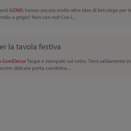
lenti
GONI
S hanno ancora molte altre idee di bricolage per t
ido e grigio? Non con noi! Con i...
r la tavola festiva
on
Goni
Decor
Taupe e stampalo sul vetro. Tieni saldamente in...
nostre delicate porta-candeline...