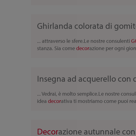
Ghirlanda colorata di gomitol
... attraverso le sfere.Le nostre consulenti
G
stanza. Sia come
decor
azione per ogni giorn
Insegna ad acquerello con 
... Vedrai, è molto semplice.Le nostre consu
idea
decor
ativa ti mostriamo come puoi real
Decor
azione autunnale con v