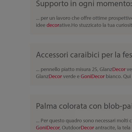
Supporto in ogni momento
... per un lavoro che offre ottime prospettiv
idee
decor
ative.Ho stuzzicato la tua curiosit
Accessori caraibici per la fe
... pennello piatto misura 25, Glanz
Decor
ve
Glanz
Decor
verde e
Goni
Decor
bianco. Qui p
Palma colorata con blob-pa
... Per questo quadro sono necessari molti c
Goni
Decor
, Outdoor
Decor
antracite, la tela