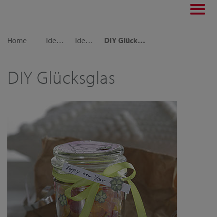
Toggl
navig
Home
Idee decorative
Idee regalo
DIY Glücksglas
DIY Glücksglas