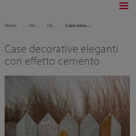
Toggl
navig
Home
Idee decorative
Decorazioni per la casa
Case decorative eleganti con effetto cemento
Case decorative eleganti
con effetto cemento