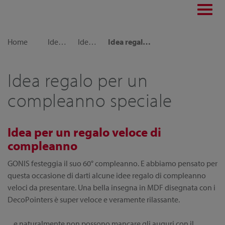
Toggl
navig
Home
Idee decorative
Idee regalo
Idea regalo per un compleanno speciale
Idea regalo per un
compleanno speciale
Idea per un regalo veloce di
compleanno
GONIS festeggia il suo 60° compleanno. E abbiamo pensato per
questa occasione di darti alcune idee regalo di compleanno
veloci da presentare. Una bella insegna in MDF disegnata con i
DecoPointers è super veloce e veramente rilassante.
....e naturalmente non possono mancare gli auguri con il