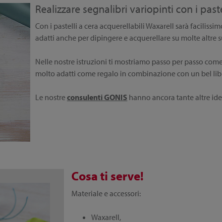
Realizzare segnalibri variopinti con i past
Con i pastelli a cera acquerellabili Waxarell sarà facilissimo
adatti anche per dipingere e acquerellare su molte altre s
Nelle nostre istruzioni ti mostriamo passo per passo come 
molto adatti come regalo in combinazione con un bel lib
Le nostre
consulenti GONIS
hanno ancora tante altre idee
Cosa ti serve!
Segnalibro variante 1:
Segnalibro variante 2:
Segnalibro variante 3:
Materiale e accessori:
Waxarell,