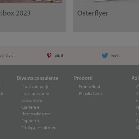
rtbox 2023
Osterflyer
condividi
pin it
tweet
Diventa consulente
Prodotti
Az
i
I tuoi vantaggi
Promozioni
C
di
Inizia ora come
Regali clienti
C
consulente
F
Carriera e
N
riconoscimento
P
Supporto
P
Erfolgsgeschichten
G