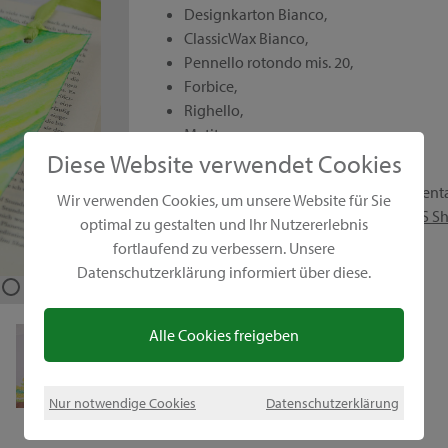
Designkarton Bianco,
ClassicWax Bianco,
Pennello rotondo mis. 20,
Forbice,
Righello,
Matita,
Diese Website verwendet Cookies
Bicchiere
Troverai tutti i prodotti compresa una presen
Wir verwenden Cookies, um unsere Website für Sie
dalla nostra
consulente GONIS
o nel
GONIS S
optimal zu gestalten und Ihr Nutzererlebnis
fortlaufend zu verbessern. Unsere
Datenschutzerklärung informiert über diese.
1
1
1
1
1
1
1
1
1
1
1
1
1
/
/
/
/
/
/
/
/
/
/
/
/
/
13
13
13
13
13
13
13
13
13
13
13
13
13
Alle Cookies freigeben
Nur notwendige Cookies
Datenschutzerklärung