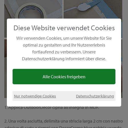
Diese Website verwendet Cookies
Wir verwenden Cookies, um unsere Website für Sie
optimal zu gestalten und Ihr Nutzererlebnis
fortlaufend zu verbessern. Unsere
Datenschutzerklärung informiert über diese.
Alle Cookies freigeben
Nur notwendige Cookies
Datenschutzerklärung
1. Applica OutdoorDecor cipria all’insegna in MDF.
2. Una volta asciutta, delimita una striscia larga 2 cm con nastro
adesivo di carta e riempi con DecorCreme blue nebbia usando