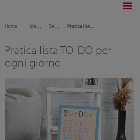
Toggl
navig
Home
Idee decorative
Decorazioni per la casa
Pratica lista TO-DO per ogni giorno
Pratica lista TO-DO per
ogni giorno