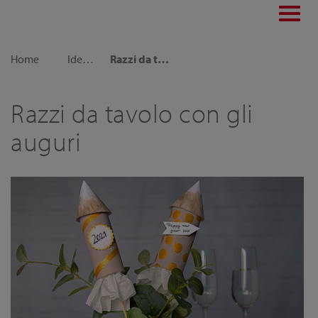
Toggl
navig
Home
Idee decorative
Razzi da tavolo con gli auguri
Razzi da tavolo con gli
auguri