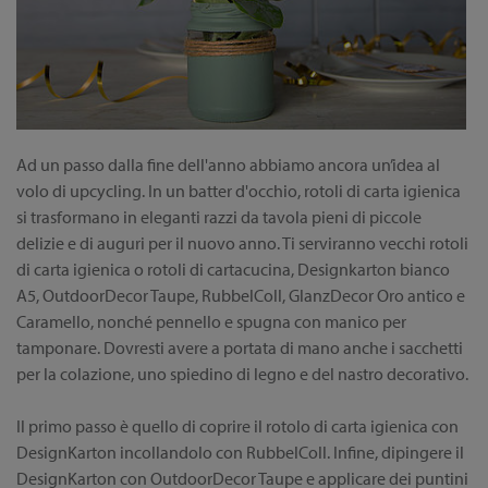
Ad un passo dalla fine dell'anno abbiamo ancora un’idea al
volo di upcycling. In un batter d'occhio, rotoli di carta igienica
si trasformano in eleganti razzi da tavola pieni di piccole
delizie e di auguri per il nuovo anno. Ti serviranno vecchi rotoli
di carta igienica o rotoli di cartacucina, Designkarton bianco
A5, OutdoorDecor Taupe, RubbelColl, GlanzDecor Oro antico e
Caramello, nonché pennello e spugna con manico per
tamponare. Dovresti avere a portata di mano anche i sacchetti
per la colazione, uno spiedino di legno e del nastro decorativo.
Il primo passo è quello di coprire il rotolo di carta igienica con
DesignKarton incollandolo con RubbelColl. Infine, dipingere il
DesignKarton con OutdoorDecor Taupe e applicare dei puntini