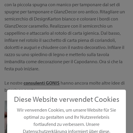
con la piccola spugna con manico per tamponare dal set di
spugne per tamponare e GlanzDecor oro antico. Ritagliare un
semicerchio di DesignKarton bianco e colorare i bordi con
GlanzDecor caramello. Realizzare con il semicerchio un
cappellino e attaccarlo al rotolo di carta igienica. Dal basso,
infilare nel rotolo il sacchetto di carta piena di coriandoli,
dolcetti e auguri e chiudere con il nastro decorativo. Infilare il
razzo su uno spiedino di legno e metterlo sulla tavola
imbandita come decorazione per il Capodanno. Ora si che la
festa può iniziare.
Le nostre
consulenti GONIS
hanno ancora molte altre idee di
bricolage per te.
Diese Website verwendet Cookies
Wir verwenden Cookies, um unsere Website für Sie
optimal zu gestalten und Ihr Nutzererlebnis
fortlaufend zu verbessern. Unsere
Datenschutzerklärung informiert über diese.