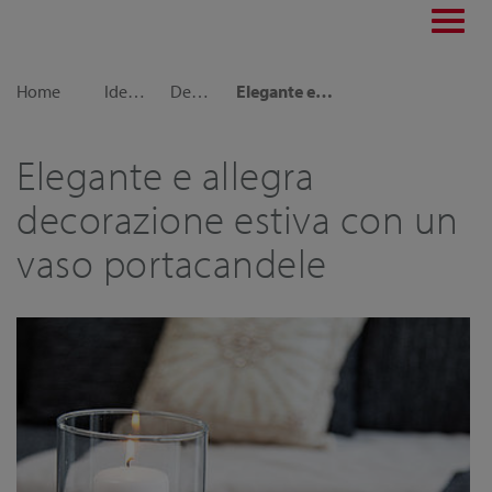
Toggl
navig
Home
Idee decorative
Decorazioni per la casa
Elegante e allegra decorazione estiva con un vaso portacandele
Elegante e allegra
decorazione estiva con un
vaso portacandele