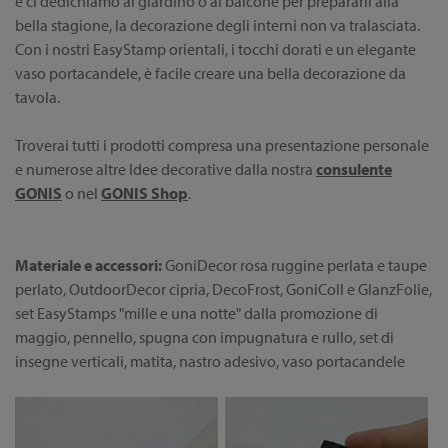
e ci dedichiamo al giardino o al balcone per prepararli alla
bella stagione, la decorazione degli interni non va tralasciata.
Con i nostri EasyStamp orientali, i tocchi dorati e un elegante
vaso portacandele, è facile creare una bella decorazione da
tavola.
Troverai tutti i prodotti compresa una presentazione personale
e numerose altre Idee decorative dalla nostra
consulente
GONIS
o nel
GONIS Shop
.
Materiale e accessori:
GoniDecor rosa ruggine perlata e taupe
perlato, OutdoorDecor cipria, DecoFrost, GoniColl e GlanzFolie,
set EasyStamps "mille e una notte" dalla promozione di
maggio, pennello, spugna con impugnatura e rullo, set di
insegne verticali, matita, nastro adesivo, vaso portacandele