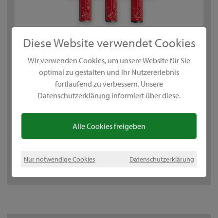
DecoPointer – Le perle fai da te
Diese Website verwendet Cookies
Wir verwenden Cookies, um unsere Website für Sie
Con il DecoPointer puoi realizzare perle di varie
optimal zu gestalten und Ihr Nutzererlebnis
dimensioni dal colore brillante direttamente dal tubetto
fortlaufend zu verbessern. Unsere
secondo i tuoi gusti o il tuo progetto. Grazie alla
Datenschutzerklärung informiert über diese.
pigmentazione perlata di alta qualità si ottengono effetti
di madreperla iridescente che donano un tocco speciale.
Le perle DecoPointer si asciugano velocemente e sul
Alle Cookies freigeben
tessuto si lavano anche fino a 40°C. Queste perle di colore
altamente coprenti sono adatte anche per superfici quali
Nur notwendige Cookies
Datenschutzerklärung
cartone, legno, vetro, plastica e metallo.