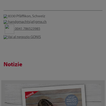
8330 Pfäffikon, Schweiz
handgmachts(at)gmx.ch
0041 786523985
Vai al negozio GONIS
Notizie