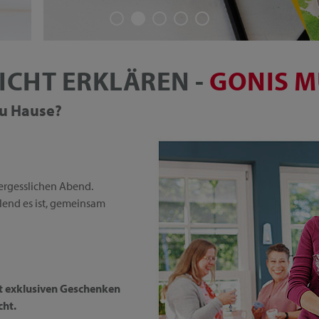
ICHT ERKLÄREN -
GONIS M
 zu Hause?
ergesslichen Abend.
üllend es ist, gemeinsam
it exklusiven Geschenken
cht.