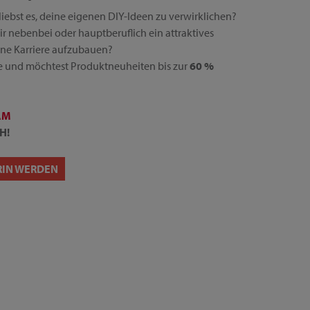
liebst es, deine eigenen DIY-Ideen zu verwirklichen?
ir nebenbei oder hauptberuflich ein attraktives
ne Karriere aufzubauen?
 und möchtest Produktneuheiten bis zur
60 %
AM
H!
RIN WERDEN