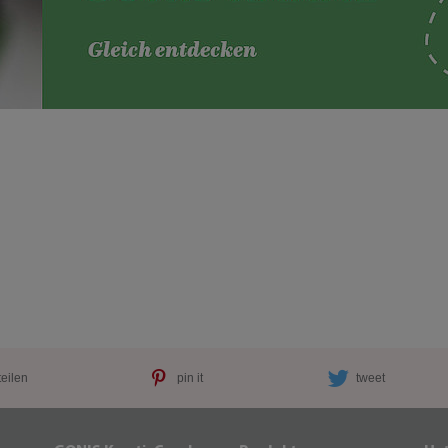
teilen
pin it
tweet