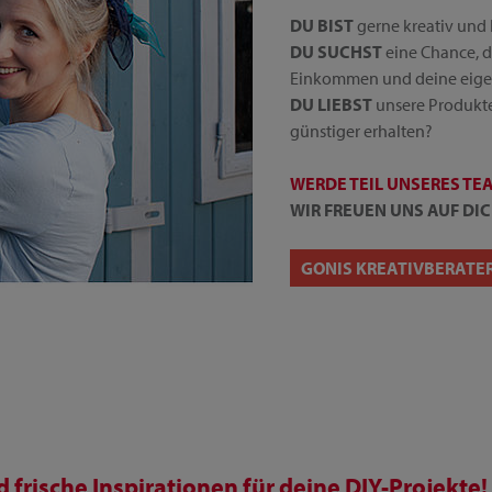
DU BIST
gerne kreativ und 
DU SUCHST
eine Chance, d
Einkommen und deine eige
DU LIEBST
unsere Produkte
günstiger erhalten?
WERDE TEIL UNSERES TE
WIR FREUEN UNS AUF DIC
GONIS KREATIVBERATE
frische Inspirationen für deine DIY-Projekte!