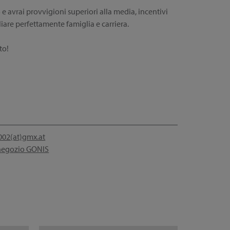
avrai provvigioni superiori alla media, incentivi
iliare perfettamente famiglia e carriera.
to!
002(at)gmx.at
 negozio GONIS