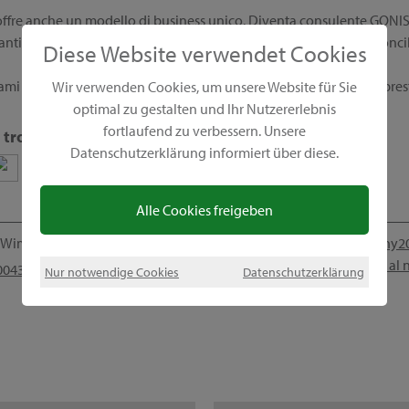
fre anche un modello di business unico. Diventa consulente GONIS e 
anti, concorsi fantastici e un lavoro flessibile che ti consente di conc
Diese Website verwendet Cookies
mi direttamente, e sarò lieta di rispondere alle tue domande. A pres
Wir verwenden Cookies, um unsere Website für Sie
optimal zu gestalten und Ihr Nutzererlebnis
fortlaufend zu verbessern. Unsere
 trovi sui social media
Datenschutzerklärung informiert über diese.
Alle Cookies freigeben
Wimpassing, Österreich
sony2
Vai al
043 664 2421709
Nur notwendige Cookies
Datenschutzerklärung