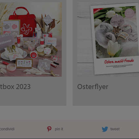
rtbox 2023
Osterflyer
condividi
pin it
tweet