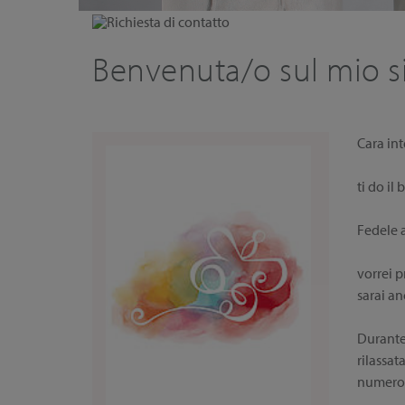
Richiesta di contatto
Benvenuta/o sul mio s
Cara int
ti do i
Fedele 
vorrei p
sarai a
Durante 
rilassat
numerosi