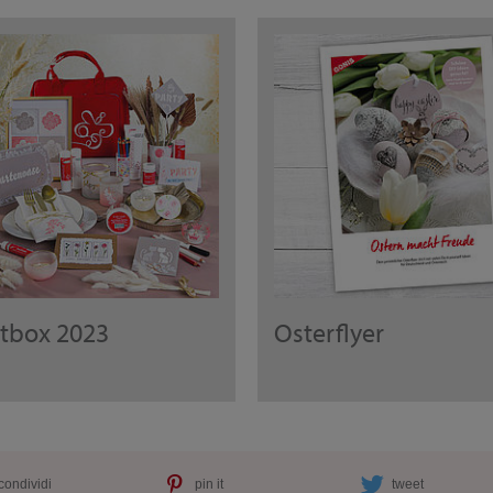
rtbox 2023
Osterflyer
condividi
pin it
tweet