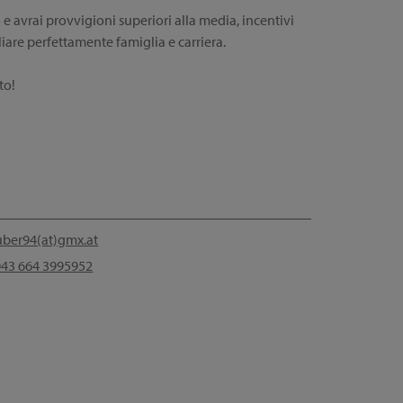
avrai provvigioni superiori alla media, incentivi
iliare perfettamente famiglia e carriera.
to!
uber94(at)gmx.at
43 664 3995952