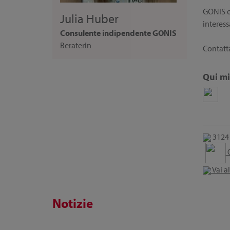
GONIS of
Julia Huber
interess
Consulente indipendente GONIS
Beraterin
Contatta
Qui mi
3124 
0
Vai a
Notizie