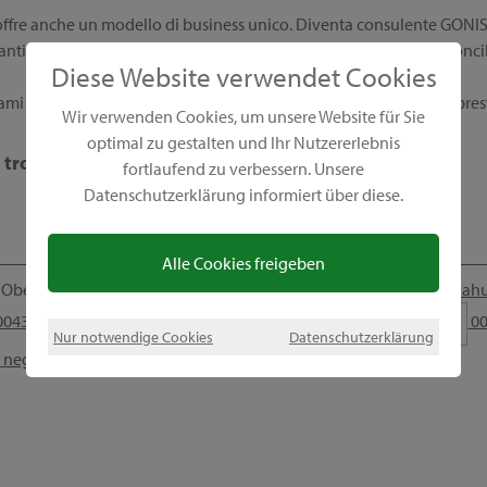
fre anche un modello di business unico. Diventa consulente GONIS e 
anti, concorsi fantastici e un lavoro flessibile che ti consente di conc
Diese Website verwendet Cookies
mi direttamente, e sarò lieta di rispondere alle tue domande. A pres
Wir verwenden Cookies, um unsere Website für Sie
optimal zu gestalten und Ihr Nutzererlebnis
 trovi sui social media
fortlaufend zu verbessern. Unsere
Datenschutzerklärung informiert über diese.
Alle Cookies freigeben
Oberwölbling, Österreich
juliah
043 664 3995952
00
Nur notwendige Cookies
Datenschutzerklärung
l negozio GONIS