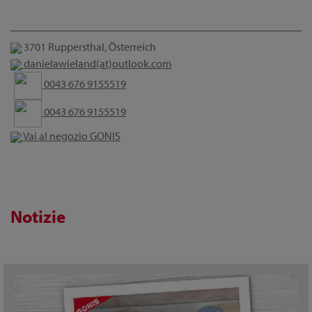
3701 Ruppersthal, Österreich
danielawieland(at)outlook.com
0043 676 9155519
0043 676 9155519
Vai al negozio GONIS
Notizie