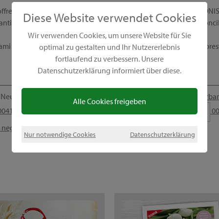
fre anche un modello di business unico. Diventa consulente GONIS e 
Diese Website verwendet Cookies
anti, concorsi fantastici e un lavoro flessibile che ti consente di conc
Wir verwenden Cookies, um unsere Website für Sie
mi direttamente, e sarò lieta di rispondere alle tue domande. A pres
optimal zu gestalten und Ihr Nutzererlebnis
fortlaufend zu verbessern. Unsere
Datenschutzerklärung informiert über diese.
Neu St. Johann, Schweiz
barbar
Alle Cookies freigeben
041 79 5615707
00
l negozio GONIS
Nur notwendige Cookies
Datenschutzerklärung