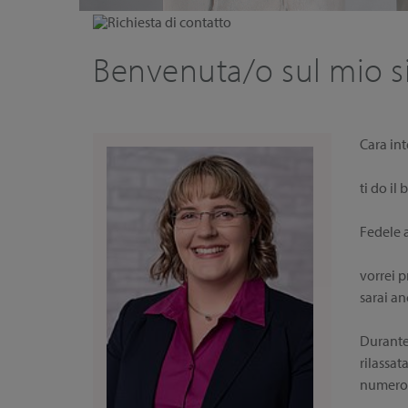
Richiesta di contatto
Benvenuta/o sul mio s
Cara int
ti do i
Fedele 
vorrei p
sarai a
Durante 
rilassat
numerosi