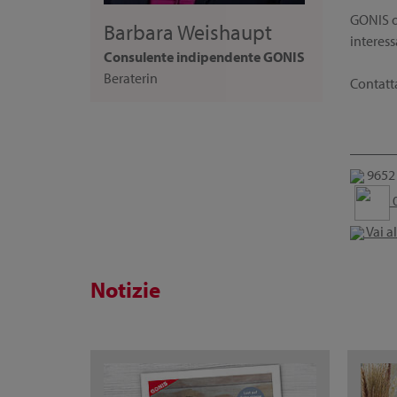
GONIS of
Barbara Weishaupt
interess
Consulente indipendente GONIS
Beraterin
Contatta
9652 
0
Vai a
Notizie