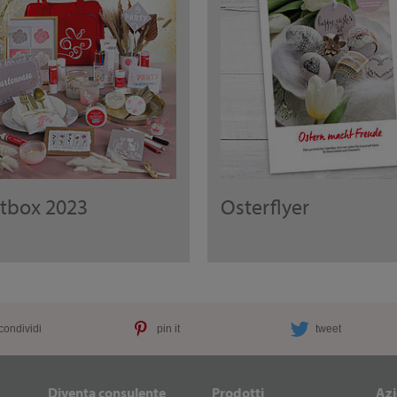
rtbox 2023
Osterflyer
condividi
pin it
tweet
Diventa consulente
Prodotti
Az