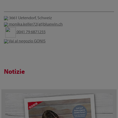
3661 Uetendorf, Schweiz
monika.keller72(at)bluewin.ch
0041 79 6871255
Vai al negozio GONIS
Notizie