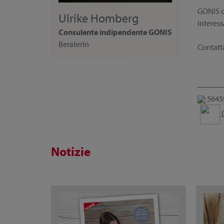
GONIS of
Ulrike Homberg
interess
Consulente indipendente GONIS
Beraterin
Contatta
56459
0
Notizie