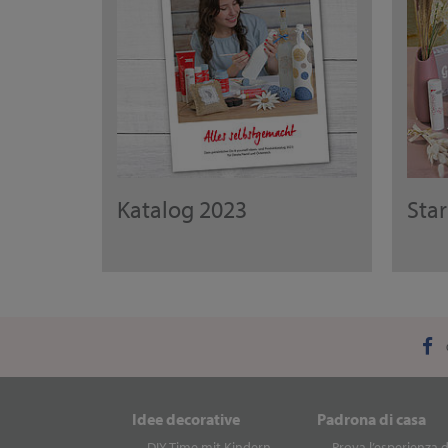
Katalog 2023
Sta
Idee decorative
Padrona di casa
DIY Time mit Kindern
Prova l’esperienza d