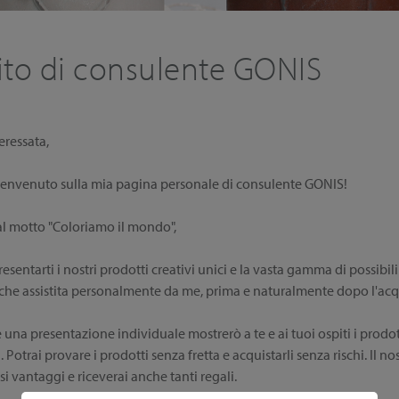
ito di consulente GONIS
eressata,
l benvenuto sulla mia pagina personale di consulente GONIS!
al motto "Coloriamo il mondo",
resentarti i nostri prodotti creativi unici e la vasta gamma di possibili
nche assistita personalmente da me, prima e naturalmente dopo l'acq
una presentazione individuale mostrerò a te e ai tuoi ospiti i prodot
a. Potrai provare i prodotti senza fretta e acquistarli senza rischi. I
 vantaggi e riceverai anche tanti regali.