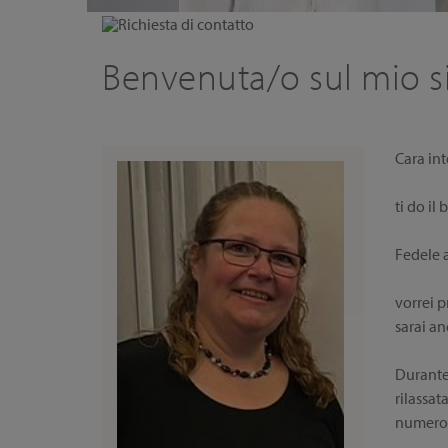
Richiesta di contatto
Benvenuta/o sul mio s
Cara int
ti do i
Fedele 
vorrei p
sarai a
Durante 
rilassat
numerosi