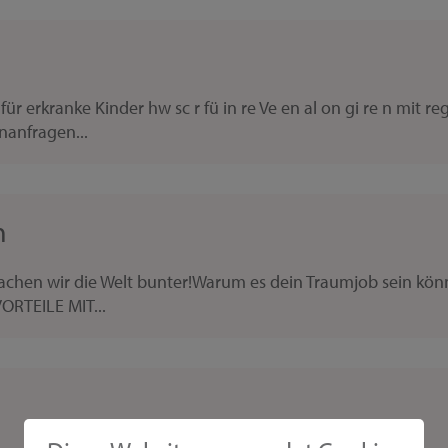
r erkranke Kinder hw sc r fü in re Ve en al on gi re n mit 
nanfragen...
n
n wir die Welt bunter!Warum es dein Traumjob sein könnt
ORTEILE MIT...