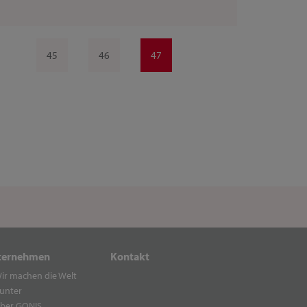
45
46
47
ternehmen
Kontakt
ir machen die Welt
unter
ber GONIS