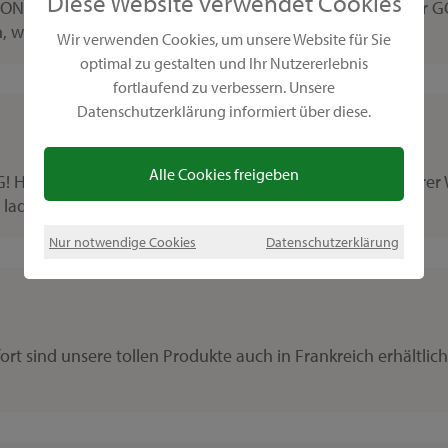
Diese Website verwendet Cookies
 GONIS Produkte. Die Küche ist ein großes Einsatzgebiet für 
was ich mit...
Wir verwenden Cookies, um unsere Website für Sie
optimal zu gestalten und Ihr Nutzererlebnis
fortlaufend zu verbessern. Unsere
Datenschutzerklärung informiert über diese.
Alle Cookies freigeben
 Herzlich Willkommen im neuen GONIS BLOG! Auf unserer We
aden Sie ein sich...
Nur notwendige Cookies
Datenschutzerklärung
t sind unsere tollen Produkte auch in Frankreich erhältlich