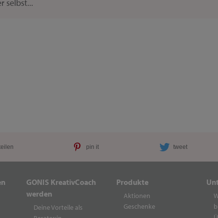
selbst...
teilen
pin it
tweet
en
GONIS KreativCoach
Produkte
Un
werden
Aktionen
W
Geschenke
b
Deine Vorteile als
Ü