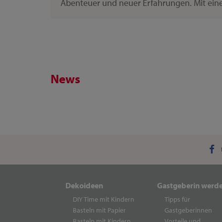
Abenteuer und neuer Erfahrungen. Mit einer 
News
Dekoideen
Gastgeberin werd
DIY Time mit Kindern
Tipps für
Basteln mit Papier
Gastgeberinnen
Basteln mit Kindern
Vorteile und