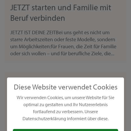
JETZT starten und Familie mit
Beruf verbinden
JETZT IST DEINE ZEITBei uns geht es nicht um
starre Arbeitszeiten oder feste Modelle, sondern
um Möglichkeiten:für Frauen, die Zeit für Familie
oder sich wollen – und für berufliche Ziele, die...
Deine Vorteile als
Diese Website verwendet Cookies
selbstständige Berater:in bei
Wir verwenden Cookies, um unsere Website für Sie
GONIS
optimal zu gestalten und Ihr Nutzererlebnis
fortlaufend zu verbessern. Unsere
Erfülle dir deine Träume als selbstständiger
Datenschutzerklärung informiert über diese.
KREATIVCOACH GONIS Berater:innen sind ganz