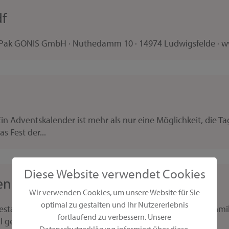
f
a Pak GONIS GmbH · Nuthedamm 10 · 14974 Ludwigsfelde · w
Adventskalender ist mehr als nur eine Möglichkeit, die Tage
s Fest der...
Diese Website verwendet Cookies
enk zum Vatertag
Wir verwenden Cookies, um unsere Website für Sie
optimal zu gestalten und Ihr Nutzererlebnis
gestaltenMit dieser süssen Geschenkidee zum Vatertag schmil
fortlaufend zu verbessern. Unsere
gestaltet...