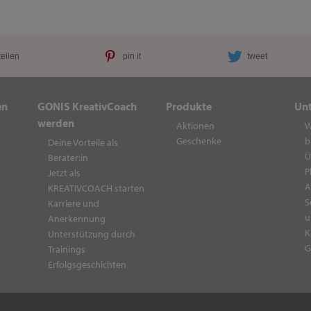
teilen
pin it
tweet
en
GONIS KreativCoach
Produkte
Un
werden
Aktionen
W
Geschenke
b
Deine Vorteile als
Ü
Berater:in
P
Jetzt als
A
KREATIVCOACH starten
S
Karriere und
u
Anerkennung
K
Unterstützung durch
G
Trainings
Erfolgsgeschichten