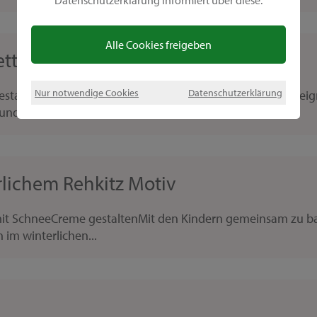
Datenschutzerklärung informiert über diese.
Alle Cookies freigeben
tterlingen und Vögelchen
Nur notwendige Cookies
Datenschutzerklärung
gestaltenIdeal als Geschenk oder für die eigenen 4 Wände ei
und Grau...
lichem Rehkitz Motiv
 mit SchneeCreme gestaltenMit den Kindern gemeinsam zu ba
 im winterlichen...