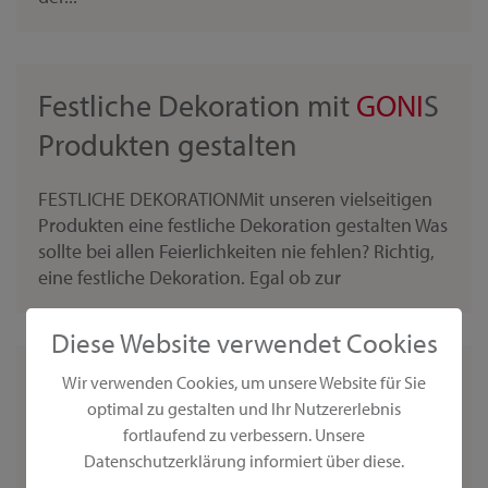
Festliche Dekoration mit
GONI
S
Produkten gestalten
FESTLICHE DEKORATIONMit unseren vielseitigen
Produkten eine festliche Dekoration gestalten Was
sollte bei allen Feierlichkeiten nie fehlen? Richtig,
eine festliche Dekoration. Egal ob zur
Diese Website verwendet Cookies
3D-Bilderrahmen als Geschenk
Wir verwenden Cookies, um unsere Website für Sie
optimal zu gestalten und Ihr Nutzererlebnis
zum Vatertag
fortlaufend zu verbessern. Unsere
Datenschutzerklärung informiert über diese.
... Idee einfach mit Ihren Kindern nach. Unsere