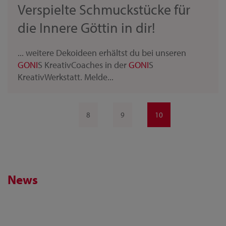
Verspielte Schmuckstücke für
die Innere Göttin in dir!
... weitere Dekoideen erhältst du bei unseren
GONI
S KreativCoaches in der
GONI
S
KreativWerkstatt. Melde...
8
9
10
News