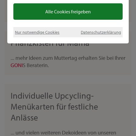
GONI
S Beraterinnen haben noch weitere schöne
Alle Cookies freigeben
Geschenkideen...
Nur notwendige Cookies
Datenschutzerklärung
Pflanzkisten für Mama
... mehr Ideen zum Muttertag erhalten Sie bei Ihrer
GONI
S Beraterin.
Individuelle Upcycling-
Menükarten für festliche
Anlässe
... und vielen weiteren Dekoideen von unseren