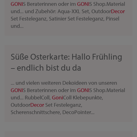
GONI
S Beraterinnen oder im
GONI
S Shop.Material
und... und Zubehör: Aqua-XXL Set, Outdoor
Decor
Set Festeleganz, Satinier Set Festeleganz, Pinsel
und...
Süße Osterkarte: Hallo Frühling
– endlich bist du da
... und vielen weiteren Dekoideen von unseren
GONI
S Beraterinnen oder im
GONI
S Shop.Material
und... RubbelColl,
Goni
Coll Klebepunkte,
Outdoor
Decor
Set Festeleganz,
Scherenschnittschere, DecoPointer...