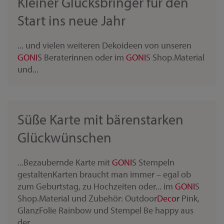
Kleiner Glücksbringer für den
Start ins neue Jahr
... und vielen weiteren Dekoideen von unseren
GONI
S Beraterinnen oder im
GONI
S Shop.Material
und...
Süße Karte mit bärenstarken
Glückwünschen
...Bezaubernde Karte mit
GONI
S Stempeln
gestaltenKarten braucht man immer – egal ob
zum Geburtstag, zu Hochzeiten oder... im
GONI
S
Shop.Material und Zubehör: Outdoor
Decor
Pink,
GlanzFolie Rainbow und Stempel Be happy aus
der...