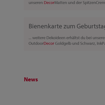
unseren
Decor
Matten und der SpitzenCreme 
Bienenkarte zum Geburtsta
... weitere Dekoideen erhältst du bei unser
Outdoor
Decor
Goldgelb und Schwarz, InkPa
News