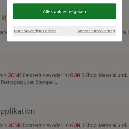
Alle Cookies freigeben
 kleine Schachteln
Nur notwendige Cookies
Datenschutzerklärung
nsere
GONI
S Beraterinnen haben noch weitere schöne Bastelid
eren
GONI
S Beraterinnen oder im
GONI
S Shop. Material und..
Festtagszauber, Stempel...
pplikation
eren
GONI
S Beraterinnen oder im
GONI
S Shop. Material und..