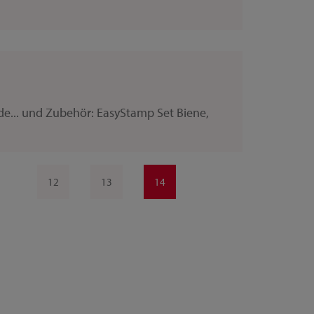
de... und Zubehör: EasyStamp Set Biene,
12
13
14