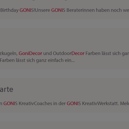
 Birthday
GONI
S!Unsere
GONI
S Beraterinnen haben noch wei
lzkugeln,
Goni
Decor
und Outdoor
Decor
Farben lässt sich gan
Farben lässt sich ganz einfach ein...
arte
en
GONI
S KreativCoaches in der
GONI
S KreativWerkstatt. Meld