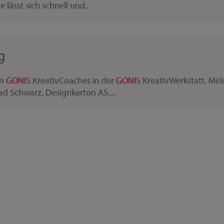
lässt sich schnell und...
g
en
GONI
S KreativCoaches in der
GONI
S KreativWerkstatt. Mel
d Schwarz, Designkarton A5,...