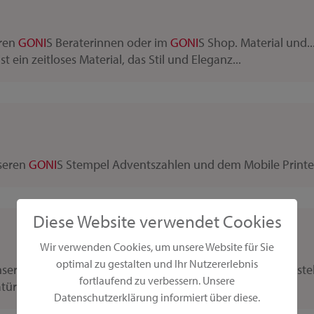
eren
GONI
S Beraterinnen oder im
GONI
S Shop. Material und.
t ein zeitloses Material, das Stil und Eleganz...
nseren
GONI
S Stempel Adventszahlen und dem Mobile Printer
Diese Website verwendet Cookies
Wir verwenden Cookies, um unsere Website für Sie
optimal zu gestalten und Ihr Nutzererlebnis
nsere
GONI
S Beraterinnen haben noch weitere schöne Basteli
fortlaufend zu verbessern. Unsere
türlich bewegt man sich jetzt eher draußen...
Datenschutzerklärung informiert über diese.