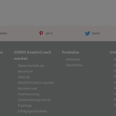
teilen
pin it
tweet
en
GONIS KreativCoach
Produkte
Un
werden
Aktionen
W
Geschenke
b
Deine Vorteile als
Ü
Berater:in
P
Jetzt als
A
KREATIVCOACH starten
S
Karriere und
u
Anerkennung
K
Unterstützung durch
G
Trainings
Erfolgsgeschichten