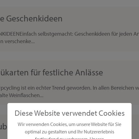
ige Geschenkideen
EENEinfach selbstgemacht: Geschenkideen für jeden Anlass
n verschenke...
karten für festliche Anlässe
cycling ist ein echter Trend geworden. In allen Bereichen 
lte Weinflaschen...
Diese Website verwendet Cookies
ubiläum gestalten
Wir verwenden Cookies, um unsere Website für Sie
optimal zu gestalten und Ihr Nutzererlebnis