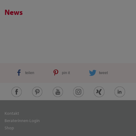
News
teilen
pin it
tweet
Kontakt
Beraterinnen-Login
Shop