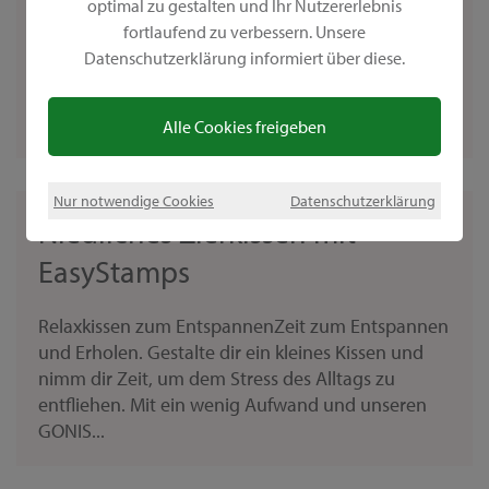
optimal zu gestalten und Ihr Nutzererlebnis
Dekorative Uhr gestaltenDer Winter ist fast vorbei
fortlaufend zu verbessern. Unsere
und du sehnst dich nach etwas Grün? GONIS
Datenschutzerklärung informiert über diese.
bietet dir eine wunderbare Möglichkeit, die Natur
in dein Zuhause zu holen. Gestalte mit wenigen
Mitteln...
Alle Cookies freigeben
Nur notwendige Cookies
Datenschutzerklärung
Niedliches Zierkissen mit
EasyStamps
Relaxkissen zum EntspannenZeit zum Entspannen
und Erholen. Gestalte dir ein kleines Kissen und
nimm dir Zeit, um dem Stress des Alltags zu
entfliehen. Mit ein wenig Aufwand und unseren
GONIS...