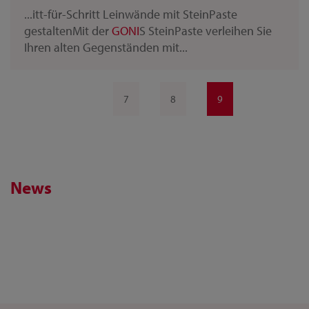
...itt-für-Schritt Leinwände mit SteinPaste
gestaltenMit der
GONI
S SteinPaste verleihen Sie
Ihren alten Gegenständen mit...
7
8
9
News