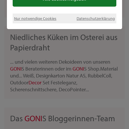
verzierenDie
GONI
S DecoPointer sind
Perlenmalfarben, mit denen Sie im...
Nur notwendige Cookies
Datenschutzerklärung
Niedliches Küken im Osterei aus
Papierdraht
... und vielen weiteren Dekoideen von unseren
GONI
S Beraterinnen oder im
GONI
S Shop.Material
und... Weiß, Designkarton Natur A5, RubbelColl,
Outdoor
Decor
Set Festeleganz,
Scherenschnittschere, DecoPointer...
Das
GONI
S Bloggerinnen-Team