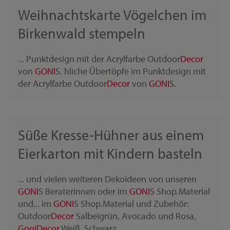
Weihnachtskarte Vögelchen im
Birkenwald stempeln
... Punktdesign mit der Acrylfarbe Outdoor
Decor
von
GONI
S. hliche Übertöpfe im Punktdesign mit
der Acrylfarbe Outdoor
Decor
von
GONI
S.
Süße Kresse-Hühner aus einem
Eierkarton mit Kindern basteln
... und vielen weiteren Dekoideen von unseren
GONI
S Beraterinnen oder im
GONI
S Shop.Material
und... im
GONI
S Shop.Material und Zubehör:
Outdoor
Decor
Salbeigrün, Avocado und Rosa,
Goni
Decor
Weiß, Schwarz,...