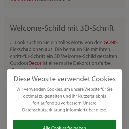
Welcome-Schild mit 3D-Schrift
... Look suchen Sie ein tolles Motiv von den
GONI
S
Flexschablonen aus. Die bemalen Sie mit Ihren...
chritt-für-Schritt ein 3D Welcome-Schild gestalten
Outdoor
Decor
ist eine matte Dekorationsfarbe,
die optimal für den...
Diese Website verwendet Cookies
Wir verwenden Cookies, um unsere Website für Sie
optimal zu gestalten und Ihr Nutzererlebnis
Übertöpfe mit
fortlaufend zu verbessern. Unsere
Pusteblumenmotiven verzieren
Datenschutzerklärung informiert über diese.
...Schritt-für-Schritt einen Blumentopf
Alle Cookies freigeben