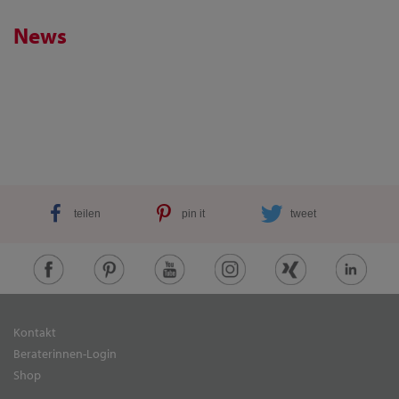
News
teilen
pin it
tweet
Kontakt
Beraterinnen-Login
Shop