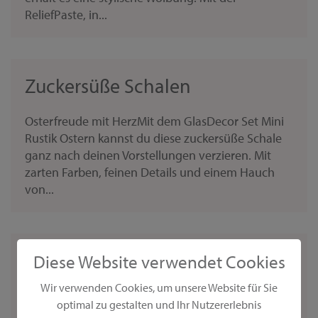
ReliefPaste, in...
Zuckersüße Schalen
Osterfreude mit HerzMit dem GlasDecor Set Mini
Rustik Ostern kannst du diese zuckersüße Schale
ganz nach deinen Vorstellungen verzieren. Mit
zarten Farben, feinen Details und einem Hauch
von...
Zuckersüße Herbstdekoration
Diese Website verwendet Cookies
mit Eichhörnchen und
Wir verwenden Cookies, um unsere Website für Sie
optimal zu gestalten und Ihr Nutzererlebnis
Windlichtern