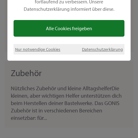
fortlaufend zu verbessern. Unsere
Datenschutzerklärung informiert über diese.
Gestalte ganz leicht eine schöne Herbstdekoration
Der Herbst naht. Auch wenn die Sonne noch
scheint und wärmt, rückt die Herbstzeit immer
Alle Cookies freigeben
näher. Unsere Idee für die diesjährige
Herbstdekoration ist...
Nur notwendige Cookies
Datenschutzerklärung
Zubehör
Nützliches Zubehör und kleine AlltagshelferDie
kleinen, aber wichtigen Helfer unterstützen dich
beim Herstellen deiner Bastelwerke. Das GONIS
Zubehör ist in verschiedenen Bereichen
einsetzbar: für...