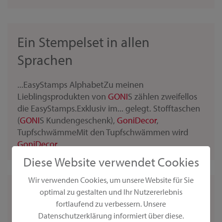
Ein Stempelset in allen
Sprachen
...EasyStamps AlphabetZu meinen
Lieblingsprodukten von
GONI
S zählen zweifellos
die EasyStamps.Exklusiv im... gelegt. Stofftaschen
(
GONI
S Kundengeschenk),
Goni
Decor
,
TupfschwämmeMit den Tupfschwämmen wird
Goni
Decor
...
Diese Website verwendet Cookies
Wir verwenden Cookies, um unsere Website für Sie
GONI
S in meiner Küche
optimal zu gestalten und Ihr Nutzererlebnis
fortlaufend zu verbessern. Unsere
Datenschutzerklärung informiert über diese.
...Die Küche ist ein großes Einsatzgebiet für
GONI
S